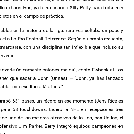
o exhaustivos, ya fuera usando Silly Putty para fortalecer
letos en el campo de práctica.
bles en la historia de la liga: rara vez soltaba un pase y
 el sitio Pro Football Reference. Según su propio recuento,
smarcarse, con una disciplina tan inflexible que incluso su
rvenir.
 lanzarle únicamente balones malos”, contó Ewbank al Los
ener que sacar a John (Unitas) — ‘John, ya has lanzado
hablar con ese tipo allá afuera’”.
atrapó 631 pases, un récord en ese momento (Jerry Rice es
), para 68 touchdowns. Lideró la NFL en recepciones tres
 de una de las mejores ofensivas de la liga, con Unitas, el
ofensivo Jim Parker, Berry integró equipos campeones en