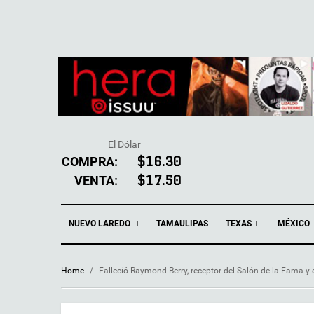
El Dólar
COMPRA:
$16.30
VENTA:
$17.50
NUEVO LAREDO
TEXAS
TAMAULIPAS
MÉXICO
Home
/
Falleció Raymond Berry, receptor del Salón de la Fama y 