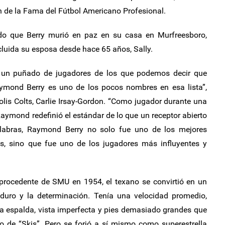
n de la Fama del Fútbol Americano Profesional.
do que Berry murió en paz en su casa en Murfreesboro,
cluida su esposa desde hace 65 años, Sally.
ay un puñado de jugadores de los que podemos decir que
ymond Berry es uno de los pocos nombres en esa lista”,
polis Colts, Carlie Irsay-Gordon. “Como jugador durante una
 Raymond redefinió el estándar de lo que un receptor abierto
labras, Raymond Berry no solo fue uno de los mejores
lts, sino que fue uno de los jugadores más influyentes y
 procedente de SMU en 1954, el texano se convirtió en un
 duro y la determinación. Tenía una velocidad promedio,
la espalda, vista imperfecta y pies demasiado grandes que
do de “Skis”. Pero se forjó a sí mismo como superestrella