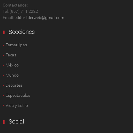
Contactanos:
Tel: (867) 711 2222
Email:
editor.liderweb@gmail.com
Secciones
Tamaulipas
Texas
México
Mundo
Deportes
Espectàculos
Vida y Estilo
Social