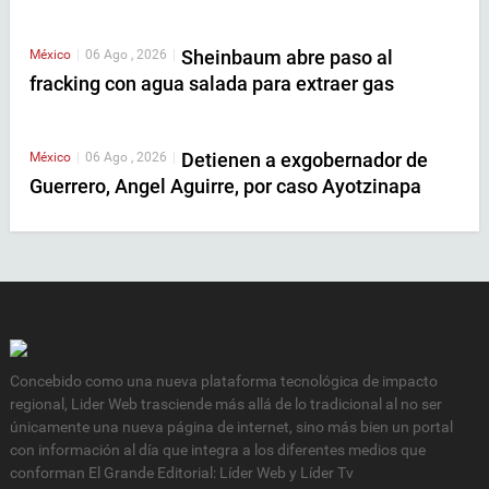
Sheinbaum abre paso al
México
|
06 Ago , 2026
|
fracking con agua salada para extraer gas
Detienen a exgobernador de
México
|
06 Ago , 2026
|
Guerrero, Angel Aguirre, por caso Ayotzinapa
Concebido como una nueva plataforma tecnológica de impacto
regional, Lider Web trasciende más allá de lo tradicional al no ser
únicamente una nueva página de internet, sino más bien un portal
con información al día que integra a los diferentes medios que
conforman El Grande Editorial: Líder Web y Líder Tv