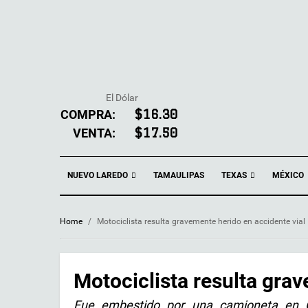
El Dólar
COMPRA:
$16.30
VENTA:
$17.50
NUEVO LAREDO
TEXAS
TAMAULIPAS
MÉXICO
Home
/
Motociclista resulta gravemente herido en accidente vial
Motociclista resulta grav
Fue embestido por una camioneta en Ca