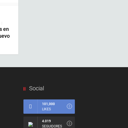
|
s en
uevo
Social
101,000
LIKES
4.019
SEGUIDORES