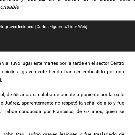
ponsable
rir graves lesiones. [Carlos Figueroa/Líder Web]
vial tuvo lugar este martes por la tarde en el sector Centro
ociclista gravemente herido tras ser embestido por una
.
l, de 65 años, circulaba de oriente a poniente por la calle
lle Juárez, aparentemente no respetó la señal de alto y fue
Tahoe conducida por Francisco, de 67 años, quien se
, John Paul sufrió graves lesiones y fue trasladado de