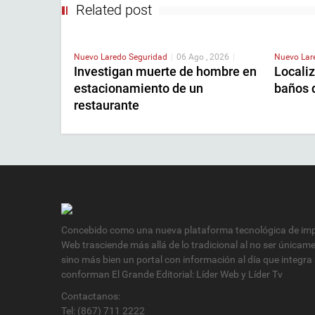
Related post
Nuevo Laredo
Seguridad
|
06 Ago , 2026
|
Nuevo La
Investigan muerte de hombre en
Localiz
estacionamiento de un
baños 
restaurante
Concebido como una nueva plataforma tecnológica de impa
Web trasciende más allá de lo tradicional al no ser únicam
sino más bien un portal con información al día que integra
conforman El Grande Editorial: Líder Web y Líder Tv
Contactanos:
Tel: (867) 711 2222