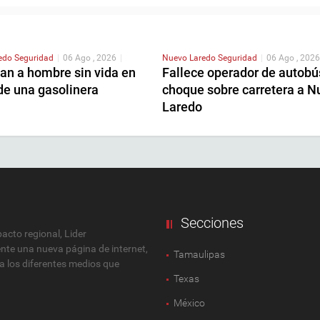
redo
Seguridad
|
06 Ago , 2026
|
Nuevo Laredo
Seguridad
|
06 Ago , 2026
an a hombre sin vida en
Fallece operador de autobú
de una gasolinera
choque sobre carretera a N
Laredo
Secciones
cto regional, Lider
ente una nueva página de internet,
Tamaulipas
 a los diferentes medios que
Texas
México