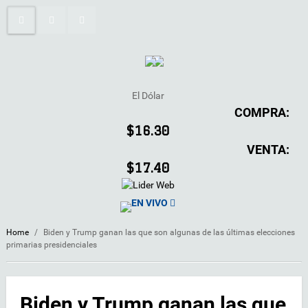
El Dólar
COMPRA:
$16.30
VENTA:
$17.40
EN VIVO
Home
/
Biden y Trump ganan las que son algunas de las últimas elecciones
primarias presidenciales
Biden y Trump ganan las que