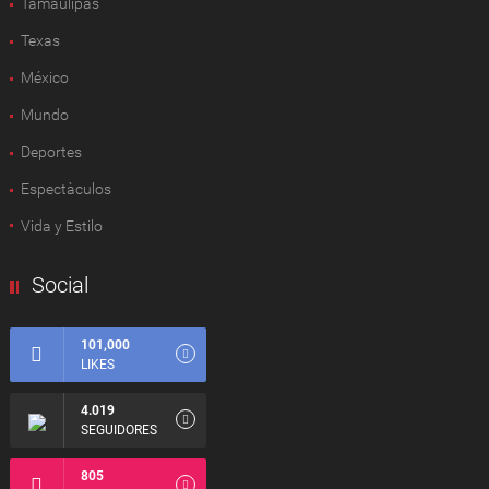
Tamaulipas
Texas
México
Mundo
Deportes
Espectàculos
Vida y Estilo
Social
101,000
LIKES
4.019
SEGUIDORES
805