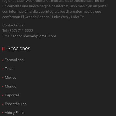
regional, Lider Web trasciende más allá de lo tradicional al no ser
únicamente una nueva página de internet, sino más bien un portal
con información al día que integra a los diferentes medios que
conforman El Grande Editorial: Líder Web y Líder Tv
Contactanos:
Tel: (867) 711 2222
Email:
editor.liderweb@gmail.com
Secciones
Tamaulipas
Texas
México
Mundo
Deportes
Espectàculos
Vida y Estilo