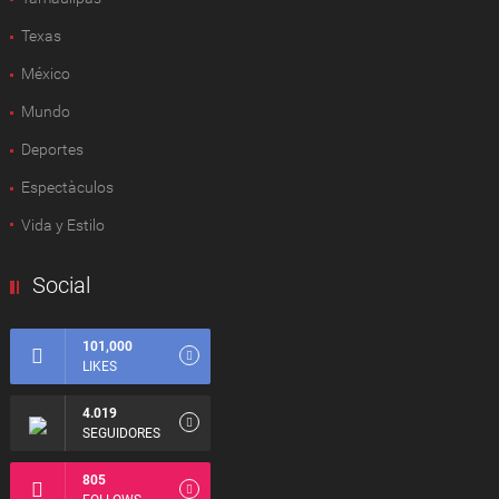
Texas
México
Mundo
Deportes
Espectàculos
Vida y Estilo
Social
101,000
LIKES
4.019
SEGUIDORES
805