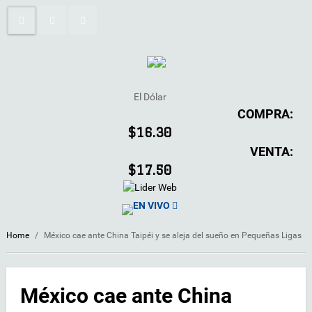
El Dólar
COMPRA:
$16.30
VENTA:
$17.50
EN VIVO
Home
/
México cae ante China Taipéi y se aleja del sueño en Pequeñas Ligas
México cae ante China