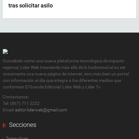
tras solicitar asilo
Concebido como una nueva plataforma tecnológica de impacto
regional, Lider Web trasciende más allá de lo tradicional al no ser
únicamente una nueva página de internet, sino más bien un portal
con información al día que integra a los diferentes medios que
conforman El Grande Editorial: Líder Web y Líder Tv
Contactanos:
Tel: (867) 711 2222
Email:
editor.liderweb@gmail.com
Secciones
Tamaulipas