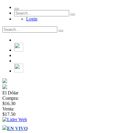
Login
El Dólar
Compra:
$16.30
Venta:
$17.50
EN VIVO