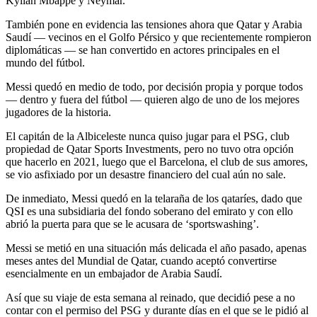
Kylian Mbappé y Neymar.
También pone en evidencia las tensiones ahora que Qatar y Arabia
Saudí — vecinos en el Golfo Pérsico y que recientemente rompieron
diplomáticas — se han convertido en actores principales en el
mundo del fútbol.
Messi quedó en medio de todo, por decisión propia y porque todos
— dentro y fuera del fútbol — quieren algo de uno de los mejores
jugadores de la historia.
El capitán de la Albiceleste nunca quiso jugar para el PSG, club
propiedad de Qatar Sports Investments, pero no tuvo otra opción
que hacerlo en 2021, luego que el Barcelona, el club de sus amores,
se vio asfixiado por un desastre financiero del cual aún no sale.
De inmediato, Messi quedó en la telaraña de los qataríes, dado que
QSI es una subsidiaria del fondo soberano del emirato y con ello
abrió la puerta para que se le acusara de ‘sportswashing’.
Messi se metió en una situación más delicada el año pasado, apenas
meses antes del Mundial de Qatar, cuando aceptó convertirse
esencialmente en un embajador de Arabia Saudí.
Así que su viaje de esta semana al reinado, que decidió pese a no
contar con el permiso del PSG y durante días en el que se le pidió al