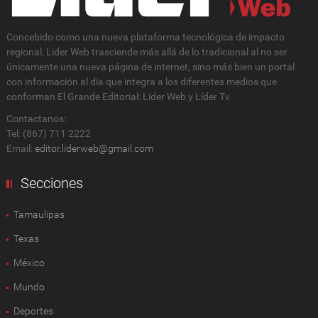
Concebido como una nueva plataforma tecnológica de impacto
regional, Lider Web trasciende más allá de lo tradicional al no ser
únicamente una nueva página de internet, sino más bien un portal
con información al día que integra a los diferentes medios que
conforman El Grande Editorial: Líder Web y Líder Tv
Contactanos:
Tel: (867) 711 2222
Email:
editor.liderweb@gmail.com
Secciones
Tamaulipas
Texas
México
Mundo
Deportes