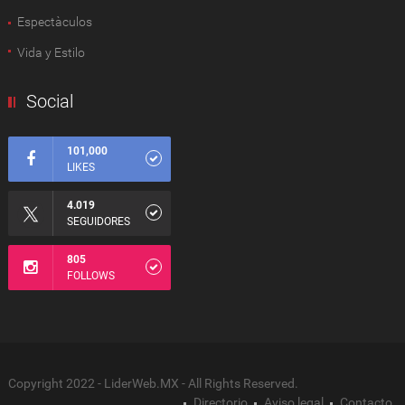
Espectàculos
Vida y Estilo
Social
101,000
LIKES
4.019
SEGUIDORES
805
FOLLOWS
Copyright 2022 - LiderWeb.MX - All Rights Reserved.
Directorio
Aviso legal
Contacto