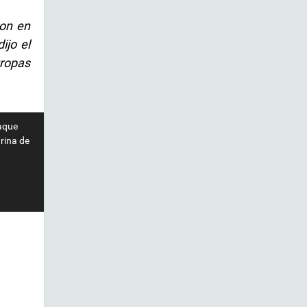
ron en
ijo el
tropas
taque
rina de