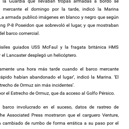
e la Guardia que llevaban tropas armadas a bordo se
l mercante el domingo por la tarde, indicó la Marina
La armada publicó imágenes en blanco y negro que según
ing P-8 Poseidon que sobrevoló el lugar, y que mostraban
el barco comercial.
misiles guiados USS McFaul y la fragata británica HMS
 el Lancaster desplegó un helicóptero.
damente una hora más tarde cuando el barco mercante
ápido habían abandonado el lugar’, indicó la Marina. ‘El
trecho de Ormuz sin más incidentes’.
or el Estrecho de Ormuz, que da acceso al Golfo Pérsico.
l barco involucrado en el suceso, datos de rastreo de
he Associated Press mostraron que el carguero Venture,
ía cambiado de rumbo de forma errática a su paso por el