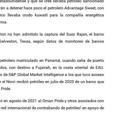
estadounidense y que se cree llevaba petróleo sancionado
 Irán a detener hace poco el petrolero Advantage Sweet, con
rco llevaba crudo kuwaití para la compañía energética
nia.
on no han admitido la captura del Suez Rajan, el barco
Galveston, Texas, según datos de monitoreo de barcos
n petrolero matriculado en Panamá, cuando salía de puerto
os, con destino a Fujairah, en la costa oriental de EAU.
 de S&P Global Market Intelligence a los que tuvo acceso
l Niovi recibió petróleo en julio de 2020 de un barco que
Pride.
nó en agosto de 2021 al Oman Pride y otros asociados con
a red internacional de contrabando de petróleo’ en apoyo de