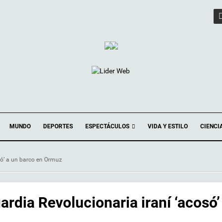
ESPECTÁCULOS
MUNDO
DEPORTES
VIDA Y ESTILO
CIENCI
só’ a un barco en Ormuz
ardia Revolucionaria iraní ‘acosó’