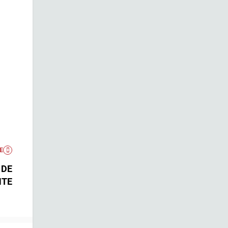
E
 DE
NTE