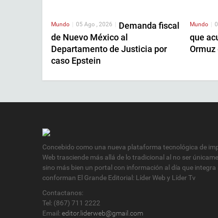
Demanda fiscal
Mundo
|
05 Ago , 2026
|
Mundo
|
0
de Nuevo México al
que acu
Departamento de Justicia por
Ormuz 
caso Epstein
Concebido como una nueva plataforma tecnológica de impa
Web trasciende más allá de lo tradicional al no ser únicam
sino más bien un portal con información al día que integra
conforman El Grande Editorial: Líder Web y Líder Tv
Contactanos:
Tel: (867) 711 2222
Email:
editor.liderweb@gmail.com