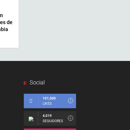
an
tes de
mbia
Social
101,000
LIKES
4.019
SEGUIDORES