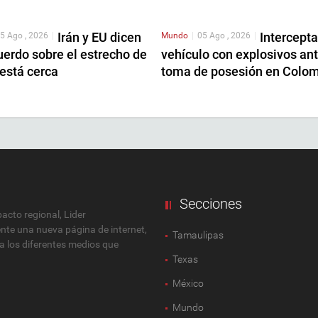
Irán y EU dicen
Intercept
5 Ago , 2026
|
Mundo
|
05 Ago , 2026
|
erdo sobre el estrecho de
vehículo con explosivos an
está cerca
toma de posesión en Colo
Secciones
cto regional, Lider
ente una nueva página de internet,
Tamaulipas
 a los diferentes medios que
Texas
México
Mundo