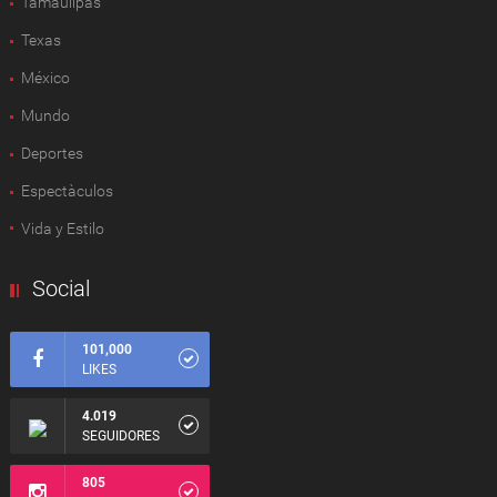
Tamaulipas
Texas
México
Mundo
Deportes
Espectàculos
Vida y Estilo
Social
101,000
LIKES
4.019
SEGUIDORES
805