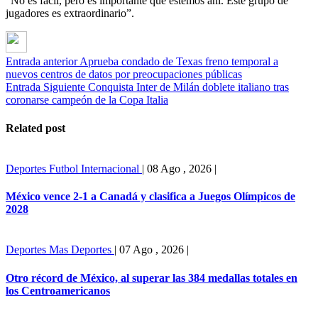
“No es fácil, pero es importante que estemos ahí. Este grupo de
jugadores es extraordinario”.
Entrada anterior
Aprueba condado de Texas freno temporal a
nuevos centros de datos por preocupaciones públicas
Entrada Siguiente
Conquista Inter de Milán doblete italiano tras
coronarse campeón de la Copa Italia
Related post
Deportes
Futbol Internacional
|
08 Ago , 2026
|
México vence 2-1 a Canadá y clasifica a Juegos Olímpicos de
2028
Deportes
Mas Deportes
|
07 Ago , 2026
|
Otro récord de México, al superar las 384 medallas totales en
los Centroamericanos