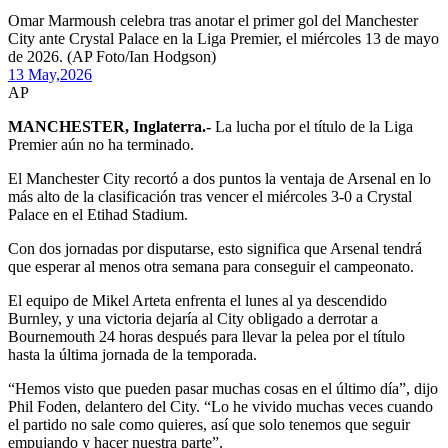
Omar Marmoush celebra tras anotar el primer gol del Manchester
City ante Crystal Palace en la Liga Premier, el miércoles 13 de mayo
de 2026. (AP Foto/Ian Hodgson)
13 May,
2026
AP
MANCHESTER, Inglaterra.-
La lucha por el título de la Liga
Premier aún no ha terminado.
El Manchester City recortó a dos puntos la ventaja de Arsenal en lo
más alto de la clasificación tras vencer el miércoles 3-0 a Crystal
Palace en el Etihad Stadium.
Con dos jornadas por disputarse, esto significa que Arsenal tendrá
que esperar al menos otra semana para conseguir el campeonato.
El equipo de Mikel Arteta enfrenta el lunes al ya descendido
Burnley, y una victoria dejaría al City obligado a derrotar a
Bournemouth 24 horas después para llevar la pelea por el título
hasta la última jornada de la temporada.
“Hemos visto que pueden pasar muchas cosas en el último día”, dijo
Phil Foden, delantero del City. “Lo he vivido muchas veces cuando
el partido no sale como quieres, así que solo tenemos que seguir
empujando y hacer nuestra parte”.