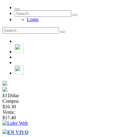
Login
El Dólar
Compra:
$16.30
Venta:
$17.40
EN VIVO