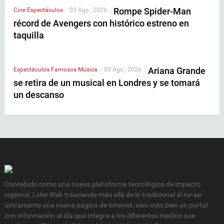
Rompe Spider-Man
Cine
Espectáculos
|
03 Ago , 2026
|
récord de Avengers con histórico estreno en
taquilla
Ariana Grande
Espectáculos
Famosos
Música
|
03 Ago , 2026
|
se retira de un musical en Londres y se tomará
un descanso
Concebido como una nueva plataforma tecnológica de impacto
regional, Lider Web trasciende más allá de lo tradicional al no ser
únicamente una nueva página de internet, sino más bien un portal
con información al día que integra a los diferentes medios que