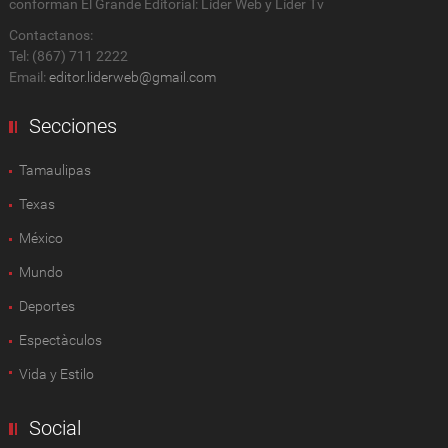
conforman El Grande Editorial: Líder Web y Líder Tv
Contactanos:
Tel: (867) 711 2222
Email:
editor.liderweb@gmail.com
Secciones
Tamaulipas
Texas
México
Mundo
Deportes
Espectàculos
Vida y Estilo
Social