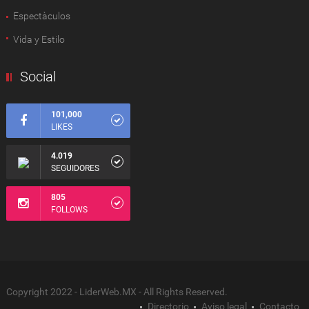
Espectàculos
Vida y Estilo
Social
101,000
LIKES
4.019
SEGUIDORES
805
FOLLOWS
Copyright 2022 - LiderWeb.MX - All Rights Reserved.
Directorio
Aviso legal
Contacto