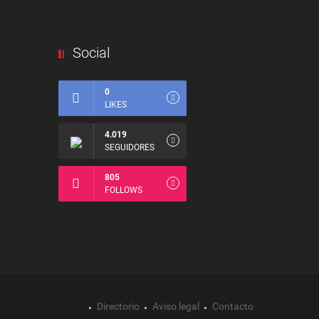
Social
0
LIKES
4.019
SEGUIDORES
805
FOLLOWS
Directorio
Aviso legal
Contacto