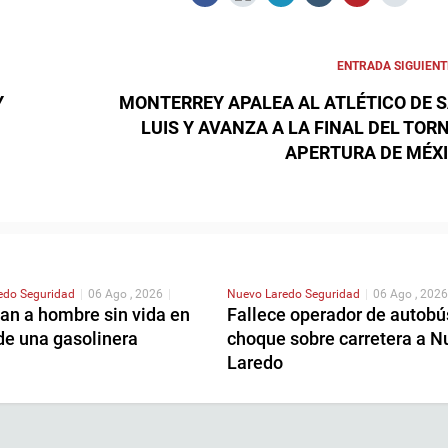
ENTRADA SIGUIENT
Y
MONTERREY APALEA AL ATLÉTICO DE 
LUIS Y AVANZA A LA FINAL DEL TOR
APERTURA DE MÉX
redo
Seguridad
|
06 Ago , 2026
|
Nuevo Laredo
Seguridad
|
06 Ago , 2026
an a hombre sin vida en
Fallece operador de autobú
de una gasolinera
choque sobre carretera a N
Laredo