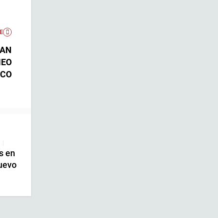
E
SAN
NEO
ICO
|
s en
uevo