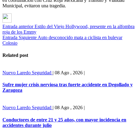
en coordinación con Cruz Roja Mexicana y Tránsito y Vialidad
Municipal, evitaron una tragedia.
Entrada anterior
Estilo del Viejo Hollywood, presente en la alfombra
roja de los Emmy
Entrada Siguiente
Auto desconocido mata a ciclista en bulevar
Colosio
Related post
Nuevo Laredo
Seguridad
|
08 Ago , 2026
|
Sufre mujer crisis nerviosa tras fuerte accidente en Degollado y
Zaragoza
Nuevo Laredo
Seguridad
|
08 Ago , 2026
|
Conductores de entre 21 y 25 años, con mayor incidencia en
accidentes durante julio