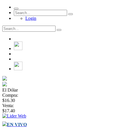
Login
El Dólar
Compra:
$16.30
Venta:
$17.40
EN VIVO