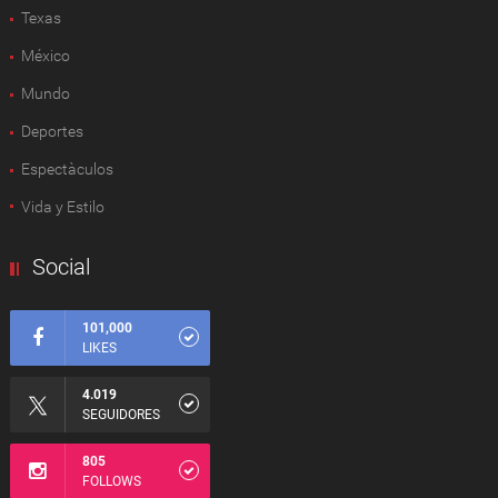
Texas
México
Mundo
Deportes
Espectàculos
Vida y Estilo
Social
101,000
LIKES
4.019
SEGUIDORES
805
FOLLOWS