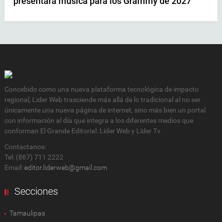
presentará música para los Grammy de 2027
Concebido como una nueva plataforma tecnológica de impacto
regional, Lider Web trasciende más allá de lo tradicional al no ser
únicamente una nueva página de internet, sino más bien un portal
con información al día que integra a los diferentes medios que
conforman El Grande Editorial: Líder Web y Líder Tv
Contactanos:
Tel: (867) 711 2222
Email:
editor.liderweb@gmail.com
Secciones
Tamaulipas