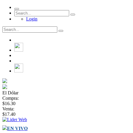
Login
El Dólar
Compra:
$16.30
Venta:
$17.40
EN VIVO