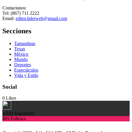
Contactanos:
Tel: (867) 711 2222
Email:
editor.liderweb@gmail.com
Secciones
Tamaulipas
Texas
México
Mundo
Deportes
Espectàculos
Vida y Estilo
Social
0
Likes
4.019
Seguidores
805
Follows