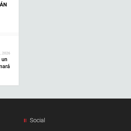
RÁN
 , 2026
e un
mará
Social