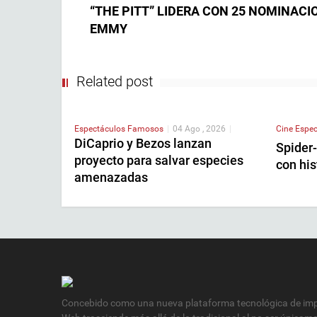
“THE PITT” LIDERA CON 25 NOMINACI
EMMY
Related post
Espectáculos
Famosos
|
04 Ago , 2026
|
Cine
Espec
DiCaprio y Bezos lanzan
Spider
proyecto para salvar especies
con his
amenazadas
Concebido como una nueva plataforma tecnológica de impa