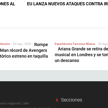
ONES AL
EU LANZA NUEVOS ATAQUES CONTRA I
Rompe
táculos
|
03 Ago , 2026
|
Espectáculos
Famosos
Música
|
03 Ago
Ariana Grande se retira d
|
-Man récord de Avengers
musical en Londres y se to
tórico estreno en taquilla
un descanso
Secciones
cto regional, Lider