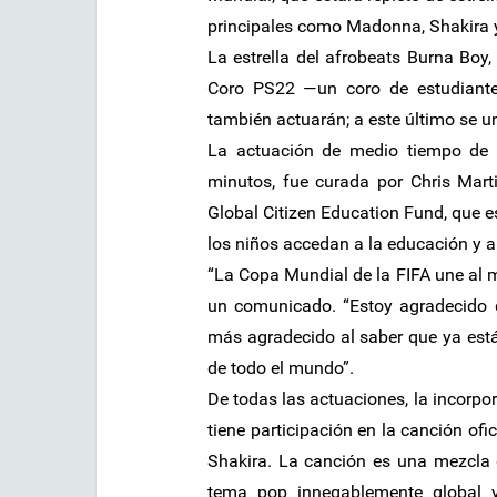
principales como Madonna, Shakira y
La estrella del afrobeats Burna Boy
Coro PS22 —un coro de estudiante
también actuarán; a este último se un
La actuación de medio tiempo de l
minutos, fue curada por Chris Marti
Global Citizen Education Fund, que 
los niños accedan a la educación y al
“La Copa Mundial de la FIFA une al
un comunicado. “Estoy agradecido d
más agradecido al saber que ya est
de todo el mundo”.
De todas las actuaciones, la incorpo
tiene participación en la canción ofi
Shakira. La canción es una mezcla d
tema pop innegablemente global y