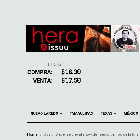
El Dólar
COMPRA:
$16.30
VENTA:
$17.50
NUEVO LAREDO
TEXAS
TAMAULIPAS
MÉXICO
Home
/
Justin Bieber se une al show del medio tiempo de la fina