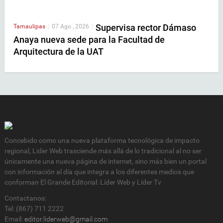
Supervisa rector Dámaso
Tamaulipas
|
07 Ago , 2026
|
Anaya nueva sede para la Facultad de
Arquitectura de la UAT
Concebido como una nueva plataforma tecnológica de impacto
regional, Lider Web trasciende más allá de lo tradicional al no ser
únicamente una nueva página de internet, sino más bien un portal
con información al día que integra a los diferentes medios que
conforman El Grande Editorial: Líder Web y Líder Tv
Contactanos:
Tel: (867) 711 2222
Email:
editor.liderweb@gmail.com