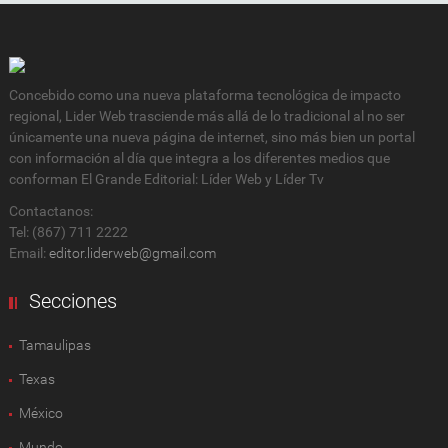
Concebido como una nueva plataforma tecnológica de impacto
regional, Lider Web trasciende más allá de lo tradicional al no ser
únicamente una nueva página de internet, sino más bien un portal
con información al día que integra a los diferentes medios que
conforman El Grande Editorial: Líder Web y Líder Tv
Contactanos:
Tel: (867) 711 2222
Email:
editor.liderweb@gmail.com
Secciones
Tamaulipas
Texas
México
Mundo