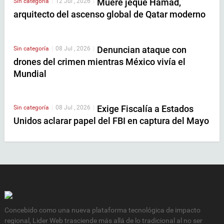
Muere jeque Hamad,
Sin categoría
|
12 Jul , 2026
|
arquitecto del ascenso global de Qatar moderno
Denuncian ataque con
Sin categoría
|
08 Jul , 2026
|
drones del crimen mientras México vivía el
Mundial
Exige Fiscalía a Estados
Sin categoría
|
08 Jul , 2026
|
Unidos aclarar papel del FBI en captura del Mayo
Concebido como una nueva plataforma tecnológica de impacto
regional, Lider Web trasciende más allá de lo tradicional al no ser