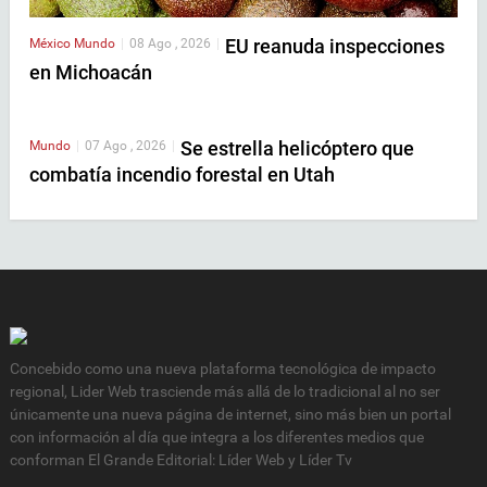
EU reanuda inspecciones
México
Mundo
|
08 Ago , 2026
|
en Michoacán
Se estrella helicóptero que
Mundo
|
07 Ago , 2026
|
combatía incendio forestal en Utah
Concebido como una nueva plataforma tecnológica de impacto
regional, Lider Web trasciende más allá de lo tradicional al no ser
únicamente una nueva página de internet, sino más bien un portal
con información al día que integra a los diferentes medios que
conforman El Grande Editorial: Líder Web y Líder Tv