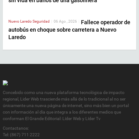
sin vida en baños de una gasolinera
Fallece operador de
Nuevo Laredo
Seguridad
|
06 Ago , 2026
|
autobús en choque sobre carretera a Nuevo
Laredo
Concebido como una nueva plataforma tecnológica de impacto
regional, Lider Web trasciende más allá de lo tradicional al no ser
únicamente una nueva página de internet, sino más bien un portal
con información al día que integra a los diferentes medios que
conforman El Grande Editorial: Líder Web y Líder Tv
Contactanos:
Tel: (867) 711 2222