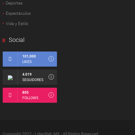
Deportes
Espectàculos
Vida y Estilo
Social
101,000
LIKES
4.019
SEGUIDORES
805
FOLLOWS
Copyright 2022 - LiderWeb.MX - All Rights Reserved.