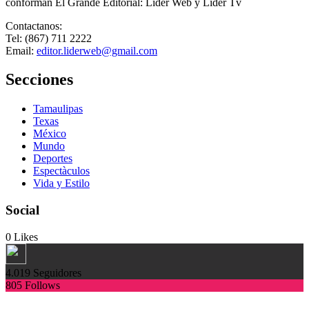
conforman El Grande Editorial: Líder Web y Líder Tv
Contactanos:
Tel: (867) 711 2222
Email:
editor.liderweb@gmail.com
Secciones
Tamaulipas
Texas
México
Mundo
Deportes
Espectàculos
Vida y Estilo
Social
0
Likes
4.019
Seguidores
805
Follows