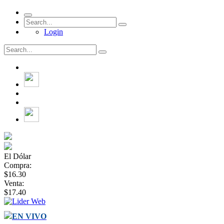
Login
El Dólar
Compra:
$16.30
Venta:
$17.40
EN VIVO