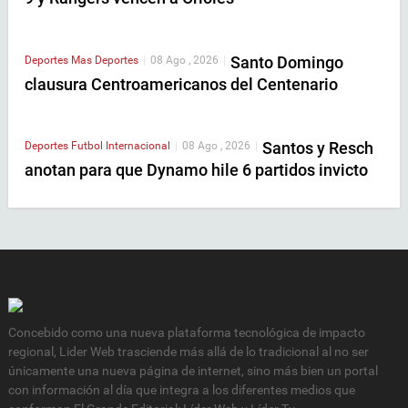
Santo Domingo
Deportes
Mas Deportes
|
08 Ago , 2026
|
clausura Centroamericanos del Centenario
Santos y Resch
Deportes
Futbol Internacional
|
08 Ago , 2026
|
anotan para que Dynamo hile 6 partidos invicto
Concebido como una nueva plataforma tecnológica de impacto
regional, Lider Web trasciende más allá de lo tradicional al no ser
únicamente una nueva página de internet, sino más bien un portal
con información al día que integra a los diferentes medios que