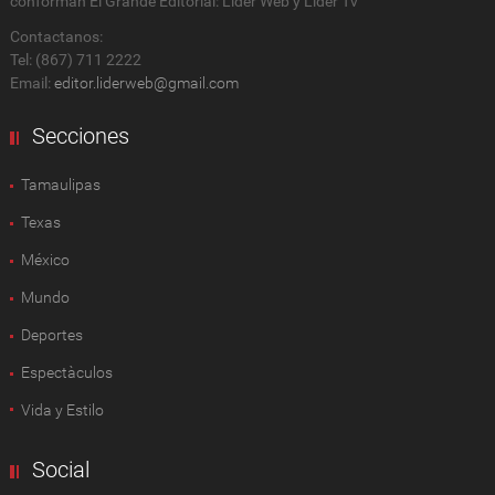
conforman El Grande Editorial: Líder Web y Líder Tv
Contactanos:
Tel: (867) 711 2222
Email:
editor.liderweb@gmail.com
Secciones
Tamaulipas
Texas
México
Mundo
Deportes
Espectàculos
Vida y Estilo
Social