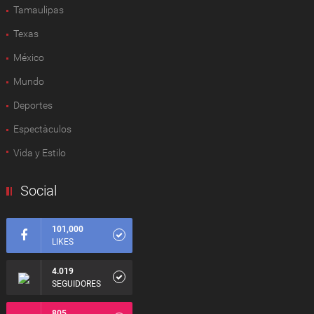
Tamaulipas
Texas
México
Mundo
Deportes
Espectàculos
Vida y Estilo
Social
101,000
LIKES
4.019
SEGUIDORES
805