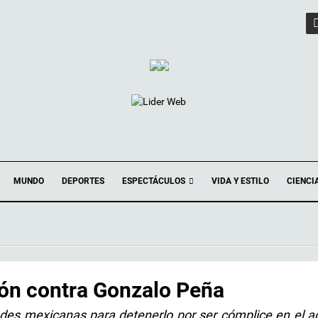
ESPECTÁCULOS
MUNDO
DEPORTES
VIDA Y ESTILO
CIENCI
ión contra Gonzalo Peña
des mexicanas para detenerlo por ser cómplice en el a