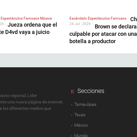
Ch
o
Espectáculos
Famosos
Música
|
Escándalo
Espectáculos
Famosos
|
Jueza ordena que el
026
|
24 Jul , 2026
|
Brown se declara
e D4vd vaya a juicio
culpable por atacar con una
botella a productor
Secciones
cto regional, Lider
ente una nueva página de internet,
Tamaulipas
 a los diferentes medios que
Texas
México
Mundo