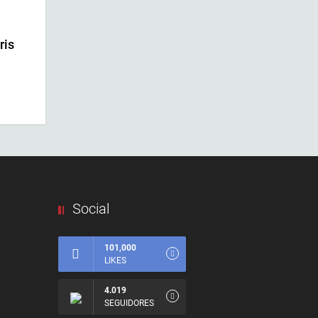
ris
Social
101,000
LIKES
4.019
SEGUIDORES