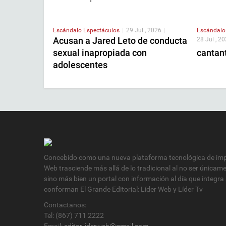
Escándalo
Espectáculos
|
29 Jul , 2026
|
Escándal
Acusan a Jared Leto de conducta
28 Jul , 2
sexual inapropiada con
cantant
adolescentes
Concebido como una nueva plataforma tecnológica de impa
Web trasciende más allá de lo tradicional al no ser únicam
sino más bien un portal con información al día que integra
conforman El Grande Editorial: Líder Web y Líder Tv
Contactanos:
Tel: (867) 711 2222