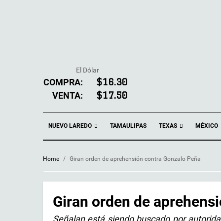
El Dólar
COMPRA:
$16.30
VENTA:
$17.50
NUEVO LAREDO
TEXAS
TAMAULIPAS
MÉXICO
Home
/
Giran orden de aprehensión contra Gonzalo Peña
Giran orden de aprehens
Señalan está siendo buscado por autorida