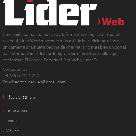
Concebido como una nueva plataforma tecnológica de impacto
regional, Lider Web trasciende más allá de lo tradicional al no ser
únicamente una nueva página de internet, sino más bien un portal
con información al día que integra a los diferentes medios que
conforman El Grande Editorial: Líder Web y Líder Tv
Contactanos:
Tel: (867) 711 2222
Email:
editor.liderweb@gmail.com
Secciones
Tamaulipas
Texas
México