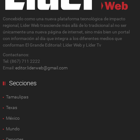
Concebido como una nueva plataforma tecnológica de impacto
regional, Lider Web trasciende más allá de lo tradicional al no ser
únicamente una nueva página de internet, sino más bien un portal
con información al día que integra a los diferentes medios que
conforman El Grande Editorial: Líder Web y Líder Tv
Contactanos:
Tel: (867) 711 2222
Email:
editor.liderweb@gmail.com
Secciones
Tamaulipas
Texas
México
Mundo
Deportes