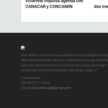
Villarreal impulsa agenda con
CANACAR y CONCAMIN
dos me
Concebido como una nueva plataforma tecnológica de impa
Web trasciende más allá de lo tradicional al no ser únicam
sino más bien un portal con información al día que integra
conforman El Grande Editorial: Líder Web y Líder Tv
Contactanos:
Tel: (867) 711 2222
Email:
editor.liderweb@gmail.com