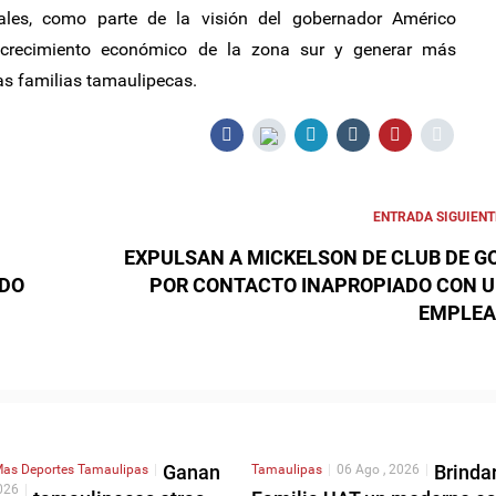
les, como parte de la visión del gobernador Américo
el crecimiento económico de la zona sur y generar más
as familias tamaulipecas.
ENTRADA SIGUIENT
EXPULSAN A MICKELSON DE CLUB DE G
ADO
POR CONTACTO INAPROPIADO CON 
EMPLE
Ganan
Brinda
as Deportes
Tamaulipas
|
Tamaulipas
|
06 Ago , 2026
|
026
|