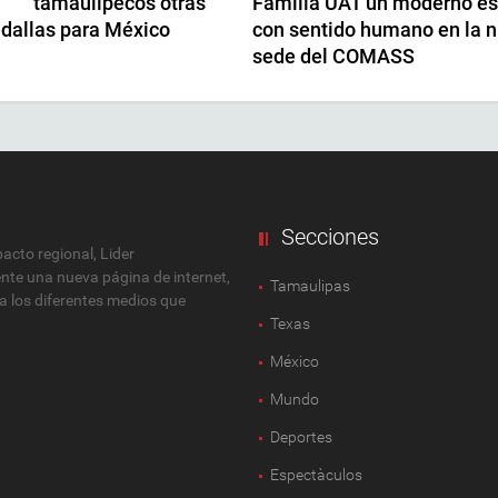
tamaulipecos otras
Familia UAT un moderno es
dallas para México
con sentido humano en la 
sede del COMASS
Secciones
cto regional, Lider
ente una nueva página de internet,
Tamaulipas
 a los diferentes medios que
Texas
México
Mundo
Deportes
Espectàculos