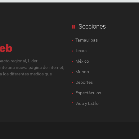
Secciones
Tamaulipas
Texas
cto regional, Lider
México
ente una nueva página de internet,
Mundo
 a los diferentes medios que
Deportes
Espectàculos
Vida y Estilo