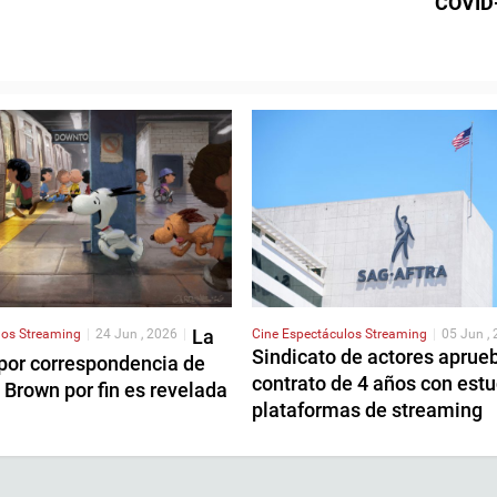
COVID
La
los
Streaming
|
24 Jun , 2026
|
Cine
Espectáculos
Streaming
|
05 Jun ,
Sindicato de actores aprue
por correspondencia de
contrato de 4 años con estu
 Brown por fin es revelada
plataformas de streaming