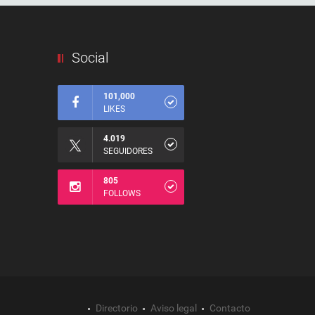
Social
101,000
LIKES
4.019
SEGUIDORES
805
FOLLOWS
Directorio
Aviso legal
Contacto