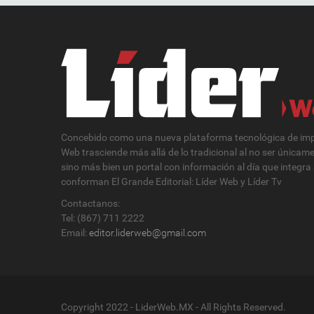
Concebido como una nueva plataforma tecnológica de impa
Web trasciende más allá de lo tradicional al no ser únicam
sino más bien un portal con información al día que integra
conforman El Grande Editorial: Líder Web y Líder Tv
Contactanos:
Tel: (867) 711 2222
Email:
editor.liderweb@gmail.com
Copyright 2022 - LiderWeb.MX - All Rights Reserved.