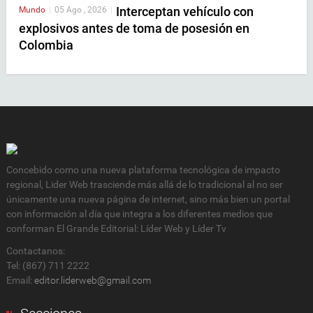
Interceptan vehículo con
Mundo
|
05 Ago , 2026
|
explosivos antes de toma de posesión en
Colombia
Concebido como una nueva plataforma tecnológica de impacto
regional, Lider Web trasciende más allá de lo tradicional al no ser
únicamente una nueva página de internet, sino más bien un portal
con información al día que integra a los diferentes medios que
conforman El Grande Editorial: Líder Web y Líder Tv
Contactanos:
Tel: (867) 711 2222
Email:
editor.liderweb@gmail.com