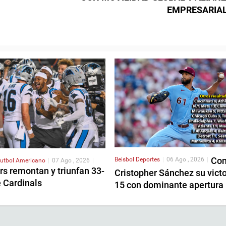
EMPRESARIA
Con
Beisbol
Deportes
|
06 Ago , 2026
|
utbol Americano
|
07 Ago , 2026
|
s remontan y triunfan 33-
Cristopher Sánchez su victo
e Cardinals
15 con dominante apertura