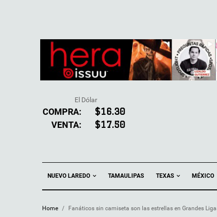
El Dólar
COMPRA:
$16.30
VENTA:
$17.50
NUEVO LAREDO
TEXAS
TAMAULIPAS
MÉXICO
Home
/
Fanáticos sin camiseta son las estrellas en Grandes Liga