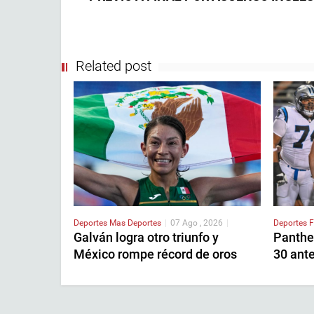
Related post
Deportes
Mas Deportes
|
07 Ago , 2026
|
Deportes
F
Galván logra otro triunfo y
Panther
México rompe récord de oros
30 ant