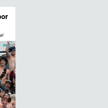
por
al