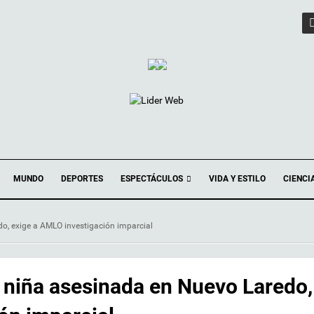
ESPECTÁCULOS
MUNDO
DEPORTES
VIDA Y ESTILO
CIENCI
do, exige a AMLO investigación imparcial
, niña asesinada en Nuevo Laredo,