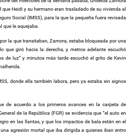
 noche del miércoles de la semana pasada, Griselda Zamora
l que Heidi y su hermano eran trasladado de su vivienda al
Seguro Social (IMSS), para la que la pequeña fuera revisada
l que le aquejaba.
le por la que transitaban, Zamora, estaba bloqueada por una
 lo que giró hacia la derecha, y metros adelante escuchó
os de luz” y minutos más tarde escuchó el grito de Kevin
malherida.
MSS, donde ella también labora, pero ya estaba sin signos
ue de acuerdo a los primeros avances en la carpeta de
 General de la República (FGR) se evidencia que “el auto en
egro en las llantas, y que los impactos de bala están en el
 una agresión mortal que iba dirigida a quienes iban entro