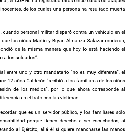
ional, el CDHNL ha registrado otros cinco casos de ataques
inocentes, de los cuales una persona ha resultado muerta
 cuando personal militar disparó contra un vehículo en el
l que los niños Martín y Bryan Almanza Salazar murieron,
espondió de la misma manera que hoy lo está haciendo el
o a los soldados”.
ial entre uno y otro mandatario “no es muy diferente”, el
e 12 años Calderón “recibió a los familiares de los niños
resión de los medios”, por lo que ahora corresponde al
ferencia en el trato con las víctimas.
ecordar que es un servidor público, y los familiares sólo
nsabilidad porque tienen derecho a ser escuchados, si
rando al Ejército, allá él si quiere mancharse las manos