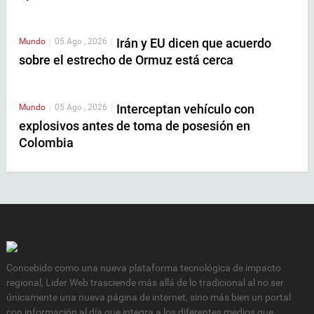
Irán y EU dicen que acuerdo
Mundo
|
05 Ago , 2026
|
sobre el estrecho de Ormuz está cerca
Interceptan vehículo con
Mundo
|
05 Ago , 2026
|
explosivos antes de toma de posesión en
Colombia
Concebido como una nueva plataforma tecnológica de impacto
regional, Lider Web trasciende más allá de lo tradicional al no ser
únicamente una nueva página de internet, sino más bien un portal
con información al día que integra a los diferentes medios que