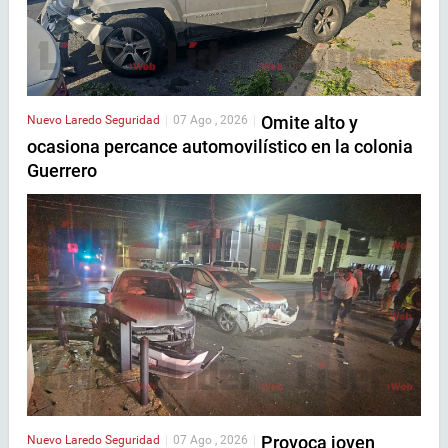
Omite alto y
Nuevo Laredo
Seguridad
|
07 Ago , 2026
|
ocasiona percance automovilístico en la colonia
Guerrero
Provoca joven
Nuevo Laredo
Seguridad
|
07 Ago , 2026
|