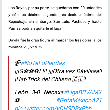
Los Rayos, por su parte, se quedaron con 20 unidades
y són los décimo segundos, es decir, el último del
Repechaje, sin embargo, San Luis, Pachuca y hasta
Pumas podrían quitarle el lugar.
Dávila fue la gran figura al marcar los tres goles, a los
minutos 21, 52 y 72.
📹
#NoTeLoPierdas
¡¡¡G⚽⚽⚽L!!! ¡¡¡Otra vez Dávilaaa!!
¡Hat-Trick del Chileno 🇨🇱!
León 3-0 Necaxa
#LigaBBVAMX
⚽
#GritaMéxicoA21
pic.twitter.com/vDHSDBxPbh