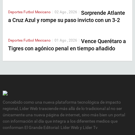
Sorprende Atlante
Deportes
Futbol Mexicano
|
02 Ago , 2026
|
a Cruz Azul y rompe su paso invicto con un 3-2
Vence Querétaro a
Deportes
Futbol Mexicano
|
01 Ago , 2026
|
Tigres con agónico penal en tiempo añadido
Concebido como una nueva plataforma tecnológica de impacto
regional, Lider Web trasciende más allá de lo tradicional al no ser
únicamente una nueva página de internet, sino más bien un portal
con información al día que integra a los diferentes medios que
conforman El Grande Editorial: Líder Web y Líder Tv