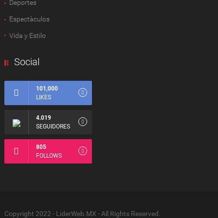
Deportes
Espectàculos
Vida y Estilo
Social
101,000
LIKES
4.019
SEGUIDORES
805
FOLLOWS
Copyright 2022 - LiderWeb.MX - All Rights Reserved.