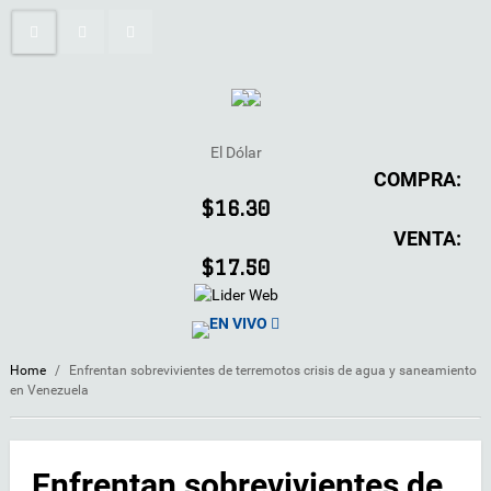
El Dólar
COMPRA:
$16.30
VENTA:
$17.50
EN VIVO
Home
/
Enfrentan sobrevivientes de terremotos crisis de agua y saneamiento
en Venezuela
Enfrentan sobrevivientes de