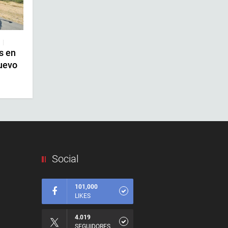
|
s en
uevo
Social
101,000
LIKES
4.019
SEGUIDORES