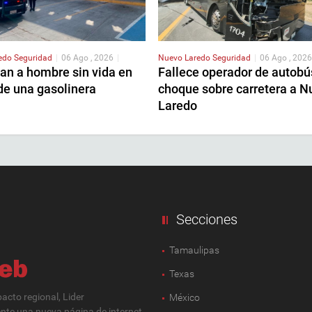
redo
Seguridad
|
06 Ago , 2026
|
Nuevo Laredo
Seguridad
|
06 Ago , 2026
an a hombre sin vida en
Fallece operador de autobú
de una gasolinera
choque sobre carretera a N
Laredo
Secciones
Tamaulipas
Texas
cto regional, Lider
México
ente una nueva página de internet,