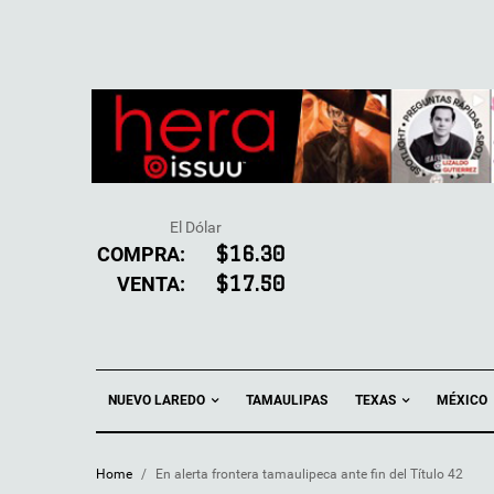
El Dólar
COMPRA:
$16.30
VENTA:
$17.50
NUEVO LAREDO
TEXAS
TAMAULIPAS
MÉXICO
Home
/
En alerta frontera tamaulipeca ante fin del Título 42