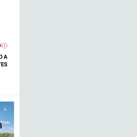
E
O A
TES