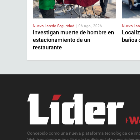
Nuevo Laredo
Seguridad
|
06 Ago , 2026
|
Nuevo La
Investigan muerte de hombre en
Localiz
estacionamiento de un
baños 
restaurante
Concebido como una nueva plataforma tecnológica de impa
Web trasciende más allá de lo tradicional al no ser únicam