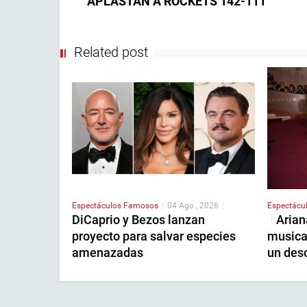
APLASTAN A ROCKETS 142-111
Related post
Espectáculos
Famosos
|
04 Ago , 2026
|
Espectácu
DiCaprio y Bezos lanzan
Arian
|
proyecto para salvar especies
musica
amenazadas
un des