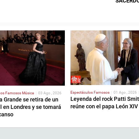
SACERD
Espectáculos
Famosos
|
01 Ago , 2026
los
Famosos
Música
|
03 Ago , 2026
Leyenda del rock Patti Smi
a Grande se retira de un
reúne con el papa León XIV
l en Londres y se tomará
canso