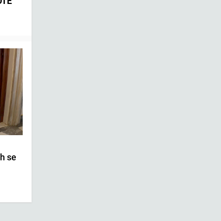
OTE
|
th se