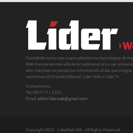
Concebido como una nueva plataforma tecnológica de impa
Web trasciende más allá de lo tradicional al no ser únicam
sino más bien un portal con información al día que integra
conforman El Grande Editorial: Líder Web y Líder Tv
Contactanos:
Tel: (867) 711 2222
Email:
editor.liderweb@gmail.com
Copyright 2022 - LiderWeb.MX - All Rights Reserved.