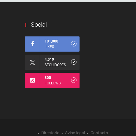
Social
101,000
LIKES
4.019
SEGUIDORES
805
FOLLOWS
Directorio
Aviso legal
Contacto