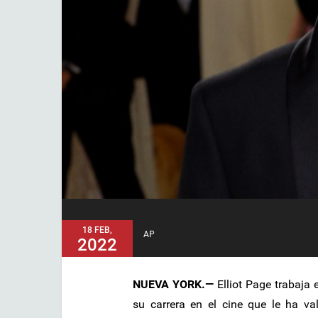
18 FEB,
AP
2022
NUEVA YORK.—
Elliot Page trabaja 
su carrera en el cine que le ha va