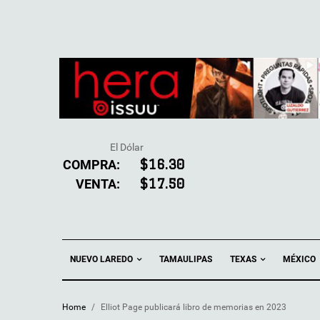
El Dólar
COMPRA:
$16.30
VENTA:
$17.50
NUEVO LAREDO
TEXAS
TAMAULIPAS
MÉXICO
Home
/
Elliot Page publicará libro de memorias en 2023