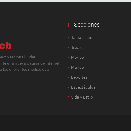
Secciones
Tamaulipas
Texas
cto regional, Lider
México
ente una nueva página de internet,
Mundo
 a los diferentes medios que
Deportes
Espectàculos
Vida y Estilo