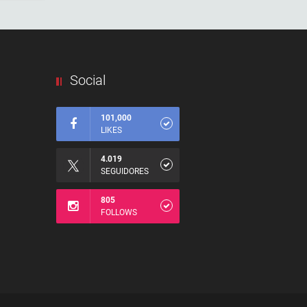
Social
101,000
LIKES
4.019
SEGUIDORES
805
FOLLOWS