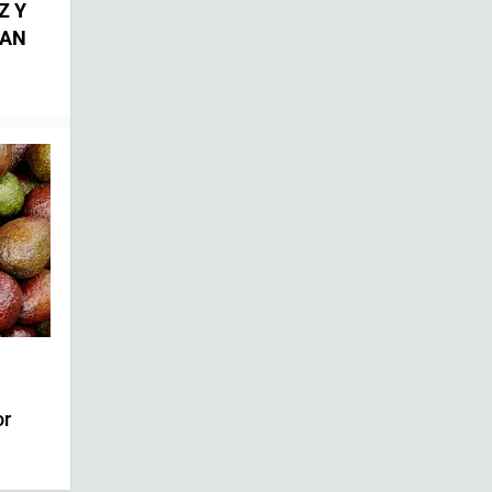
Z Y
TAN
or