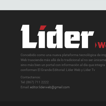
Concebido como una nueva plataforma tecnológica de impa
Web trasciende más allá de lo tradicional al no ser únicam
sino más bien un portal con información al día que integra
conforman El Grande Editorial: Líder Web y Líder Tv
Contactanos:
Tel: (867) 711 2222
Email:
editor.liderweb@gmail.com