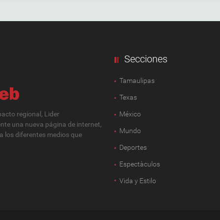
Secciones
Tamaulipas
Texas
cto regional, Lider
México
ente una nueva página de internet,
Mundo
 a los diferentes medios que
Deportes
Espectàculos
Vida y Estilo