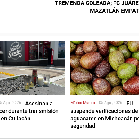
TREMENDA GOLEADA; FC JUÁRE
MAZATLÁN EMPA
Asesinan a
EU
5 Ago , 2026
|
México
Mundo
|
05 Ago , 2026
|
cer durante transmisión
suspende verificaciones de
 en Culiacán
aguacates en Michoacán p
seguridad