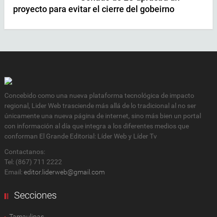
proyecto para evitar el cierre del gobeirno
Concebido como una nueva plataforma tecnológica de impacto
regional, Lider Web trasciende más allá de lo tradicional al no ser
únicamente una nueva página de internet, sino más bien un portal
con información al día que integra a los diferentes medios que
conforman El Grande Editorial: Líder Web y Líder Tv
Contactanos:
Tel: (867) 711 2222
Email:
editor.liderweb@gmail.com
Secciones
Tamaulipas