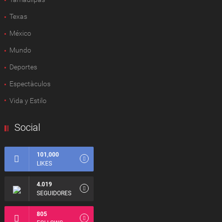
Texas
México
Mundo
Deportes
Espectàculos
Vida y Estilo
Social
101,000
LIKES
4.019
SEGUIDORES
805