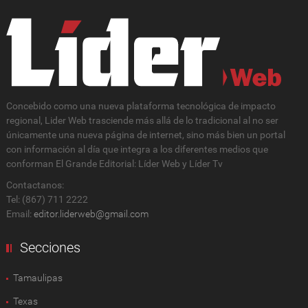
Concebido como una nueva plataforma tecnológica de impacto
regional, Lider Web trasciende más allá de lo tradicional al no ser
únicamente una nueva página de internet, sino más bien un portal
con información al día que integra a los diferentes medios que
conforman El Grande Editorial: Líder Web y Líder Tv
Contactanos:
Tel: (867) 711 2222
Email:
editor.liderweb@gmail.com
Secciones
Tamaulipas
Texas