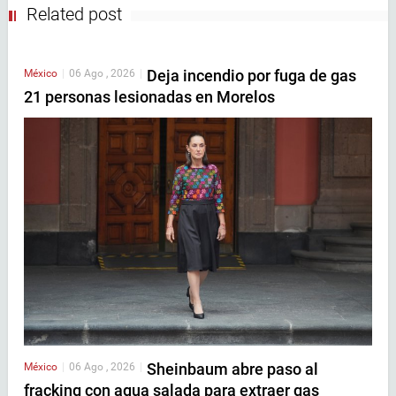
Related post
Deja incendio por fuga de gas
México
|
06 Ago , 2026
|
21 personas lesionadas en Morelos
Sheinbaum abre paso al
México
|
06 Ago , 2026
|
fracking con agua salada para extraer gas