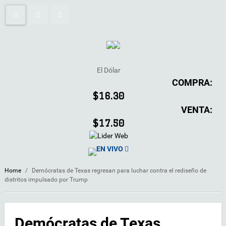
El Dólar
COMPRA:
$16.30
VENTA:
$17.50
EN VIVO
Home
/
Demócratas de Texas regresan para luchar contra el rediseño de
distritos impulsado por Trump
Demócratas de Texas