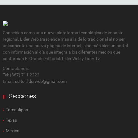
Concebido como una nueva plataforma tecnológica de impacto
regional, Lider Web trasciende más allá de lo tradicional al no ser
únicamente una nueva página de internet, sino más bien un portal
con información al día que integra a los diferentes medios que
conforman El Grande Editorial: Líder Web y Líder Tv
Contactanos:
Tel: (867) 711 2222
Email:
editor.liderweb@gmail.com
Secciones
Tamaulipas
Texas
México