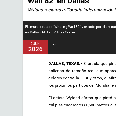
Wall 82’ en Dallas
Wyland reclama millonaria indemnización t
EL mural titulado "Whaling Wall 82" y creado por el artis
en Dallas (AP Foto/Julio Cortez)
3 JUN,
AP
2026
DALLAS, TEXAS.-
El artista que pin
ballenas de tamaño real que apar
dólares contra la FIFA y otros, al a
los próximos partidos del Mundial en
El artista Wyland afirma que pintó
mil pies cuadrados (1,580 metros cua