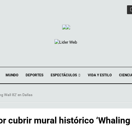
ESPECTÁCULOS
MUNDO
DEPORTES
VIDA Y ESTILO
CIENCI
ng Wall 82’ en Dallas
r cubrir mural histórico ‘Whaling