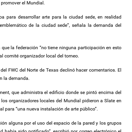
a promover el Mundial.
a para desarrollar arte para la ciudad sede, en realidad
 emblemático de la ciudad sede”, señala la demanda del
s que la federación “no tiene ninguna participación en esto
 al comité organizador local del torneo.
del FWC del Norte de Texas declinó hacer comentarios. El
n la demanda.
nt, que administra el edificio donde se pintó encima del
los organizadores locales del Mundial pidieron a Slate en
l para “una nueva instalación de arte público”.
ón alguna por el uso del espacio de la pared y los grupos
d había sido notificado”, escribió por correo electrónico el