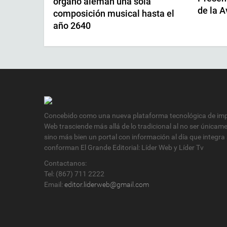
órgano alemán una sola
de la 
composición musical hasta el
año 2640
Concebido como una nueva plataforma tecnológica de impa
Web trasciende más allá de lo tradicional al no ser únicam
sino más bien un portal con información al día que integra
conforman El Grande Editorial: Líder Web y Líder Tv
Contactanos:
Tel: (867) 711 2222
Email:
editor.liderweb@gmail.com