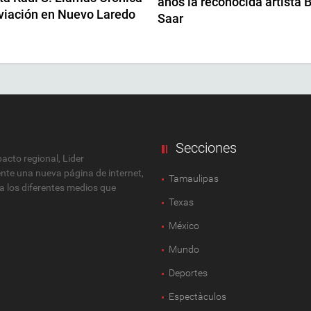
años la reconocida artista 
Aviación en Nuevo Laredo
Saar
Secciones
cto regional, Lider
ente una nueva página de internet,
Tamaulipas
 a los diferentes medios que
Texas
México
Mundo
Deportes
Espectàculos