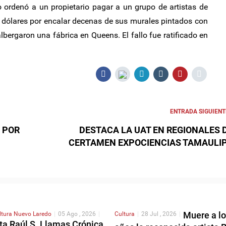
 ordenó a un propietario pagar a un grupo de artistas de
e dólares por encalar decenas de sus murales pintados con
lbergaron una fábrica en Queens. El fallo fue ratificado en
ENTRADA SIGUIENT
 POR
DESTACA LA UAT EN REGIONALES 
CERTAMEN EXPOCIENCIAS TAMAULI
Muere a lo
ltura
Nuevo Laredo
|
05 Ago , 2026
|
Cultura
|
28 Jul , 2026
|
ta Raúl S. Llamas Crónica