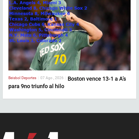
Boston vence 13-1 a A’s
Beisbol
Deportes
|
07 Ago , 2026
|
para 9no triunfo al hilo