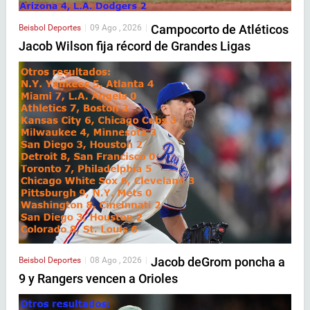
Campocorto de Atléticos
Beisbol
Deportes
|
09 Ago , 2026
|
Jacob Wilson fija récord de Grandes Ligas
Jacob deGrom poncha a
Beisbol
Deportes
|
08 Ago , 2026
|
9 y Rangers vencen a Orioles