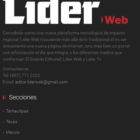
Concebido como una nueva plataforma tecnológica de impacto
regional, Lider Web trasciende más allá de lo tradicional al no ser
únicamente una nueva página de internet, sino más bien un portal
con información al día que integra a los diferentes medios que
conforman El Grande Editorial: Líder Web y Líder Tv
Contactanos:
Tel: (867) 711 2222
Email:
editor.liderweb@gmail.com
Secciones
Tamaulipas
Texas
México