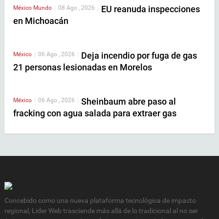
EU reanuda inspecciones
México
Mundo
|
08 Ago , 2026
|
en Michoacán
Deja incendio por fuga de gas
México
|
06 Ago , 2026
|
21 personas lesionadas en Morelos
Sheinbaum abre paso al
México
|
06 Ago , 2026
|
fracking con agua salada para extraer gas
Concebido como una nueva plataforma tecnológica de impacto
regional, Lider Web trasciende más allá de lo tradicional al no ser