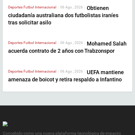
Obtienen
Deportes
Futbol Internacional
|
06 Ago , 2026
|
ciudadanía australiana dos futbolistas iraníes
tras solicitar asilo
Mohamed Salah
Deportes
Futbol Internacional
|
06 Ago , 2026
|
acuerda contrato de 2 años con Trabzonspor
UEFA mantiene
Deportes
Futbol Internacional
|
06 Ago , 2026
|
amenaza de boicot y retira respaldo a Infantino
Concebido como una nueva plataforma tecnológica de impacto