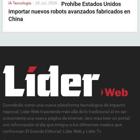
Prohíbe Estados Unidos
IA
Tecnología
|
29 Jul , 2026
|
importar nuevos robots avanzados fabricados en
China
Concebido como una nueva plataforma tecnológica de impacto
regional, Lider Web trasciende más allá de lo tradicional al no ser
únicamente una nueva página de internet, sino más bien un portal
con información al día que integra a los diferentes medios que
conforman El Grande Editorial: Líder Web y Líder Tv